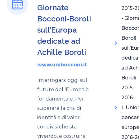
Giornate
2015-2
Bocconi-Boroli
- Giorn
Boccon
sull’Europa
Boroli
dedicate ad
sull’Eu
Achille Boroli
dedica
www.unibocconi.it
ad Achi
Boroli
Interrogarsi oggi sul
2015-
futuro dell'Europa è
2016 -
fondamentale. Per
L'Unio
superare la crisi di
identità e di valori
bancar
condivisi che sta
europ
vivendo, e costruire
2016-2